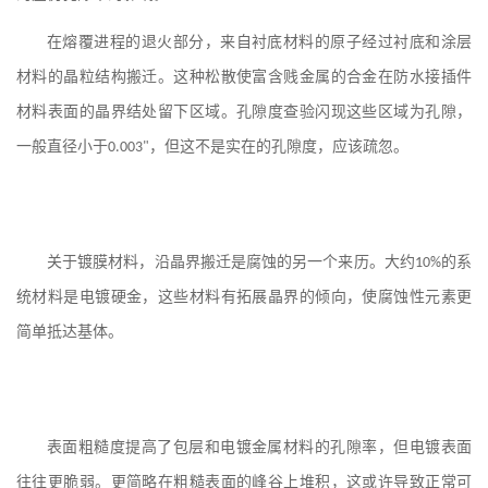
材料
在熔覆进程的退火部分，来自衬底
的原子经过衬底和涂层
材料
的晶粒结构搬迁。这种松散使富含贱金属的合金在防水接插件
材料
表面的晶界结处留下区域。孔隙度查验闪现这些区域为孔隙，
一般直径小于
0.003"
，但这不是实在的孔隙度，应该疏忽。
材料
关于镀膜
，沿晶界搬迁是腐蚀的另一个来历。大约
10%
的系
材料
材料
统
是电镀硬金，这些
有拓展晶界的倾向，使腐蚀性元素更
简单抵达基体。
材料
表面粗糙度提高了包层和电镀金属
的孔隙率，但电镀表面
往往更脆弱。更简略在粗糙表面的峰谷上堆积，这或许导致正常可