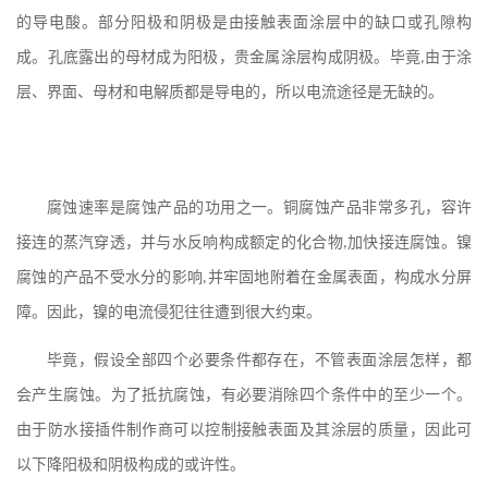
的导电酸。部分阳极和阴极是由接触表面涂层中的缺口或孔隙构
成。孔底露出的母材成为阳极，贵金属涂层构成阴极。毕竟
,
由于涂
层、界面、母材和电解质都是导电的，所以电流途径是无缺的。
腐蚀速率是腐蚀产品的功用之一。铜腐蚀产品非常多孔，容许
接连的蒸汽穿透，并与水反响构成额定的化合物
,
加快接连腐蚀。镍
腐蚀的产品不受水分的影响
,
并牢固地附着在金属表面，构成水分屏
障。因此，镍的电流侵犯往往遭到很大约束。
毕竟，假设全部四个必要条件都存在，不管表面涂层怎样，都
会产生腐蚀。为了抵抗腐蚀，有必要消除四个条件中的至少一个。
由于防水接插件制作商可以控制接触表面及其涂层的质量，因此可
以下降阳极和阴极构成的或许性。