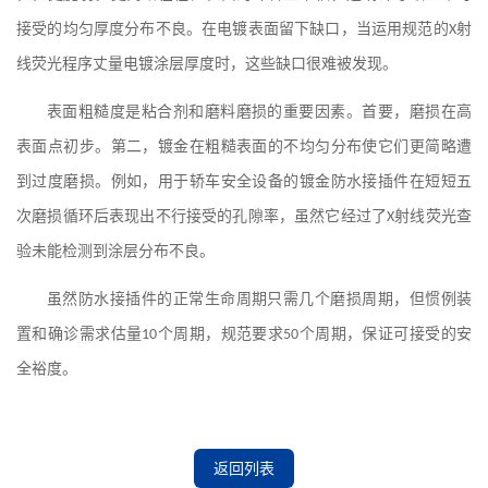
接受的均匀厚度分布不良。在电镀表面留下缺口，当运用规范的
X
射
线荧光程序丈量电镀涂层厚度时，这些缺口很难被发现。
表面粗糙度是粘合剂和磨料磨损的重要因素。首要，磨损在高
表面点初步。第二，镀金在粗糙表面的不均匀分布使它们更简略遭
到过度磨损。例如，用于轿车安全设备的镀金防水接插件在短短五
次磨损循环后表现出不行接受的孔隙率，虽然它经过了
X
射线荧光查
验未能检测到涂层分布不良。
虽然防水接插件的正常生命周期只需几个磨损周期，但惯例装
置和确诊需求估量
10
个周期，规范要求
50
个周期，保证可接受的安
全裕度。
返回列表