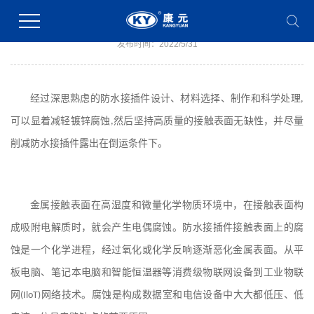
防水接插件与材料耐腐蚀性的关系
发布时间：2022/5/31
设计
材料
经过深思熟虑的防水接插件
、
选择、制作和科学处理
,
可以显着减轻镀锌腐蚀
,
然后坚持高质量的接触表面无缺性，并尽量
削减防水接插件露出在倒运条件下。
金属接触表面在高湿度和微量化学物质环境中，在接触表面构
成吸附电解质时，就会产生电偶腐蚀。防水接插件接触表面上的腐
蚀是一个化学进程，经过氧化或化学反响逐渐恶化金属表面。从平
板电脑、笔记本电脑和智能恒温器等消费级物联网设备到工业物联
网
(IloT)
网络技术。腐蚀是构成数据室和电信设备中大大都低压、低