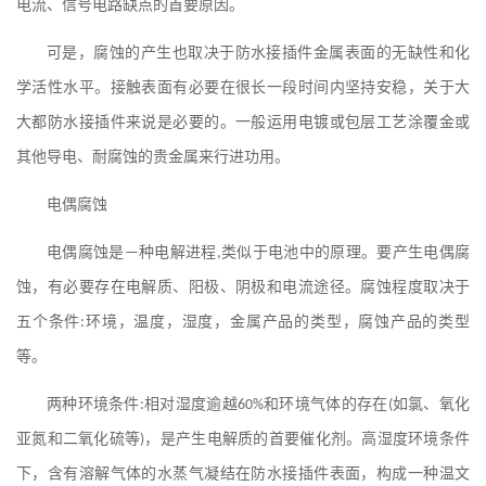
电流、信号电路缺点的首要原因。
可是，腐蚀的产生也取决于防水接插件金属表面的无缺性和化
学活性水平。接触表面有必要在很长一段时间内坚持安稳，关于大
大都防水接插件来说是必要的。一般运用电镀或包层工艺涂覆金或
其他导电、耐腐蚀的贵金属来行进功用。
电偶腐蚀
电偶腐蚀是
—
种电解进程
,
类似于电池中的原理。要产生电偶腐
蚀，有必要存在电解质、阳极、阴极和电流途径。腐蚀程度取决于
五个条件
:
环境，温度，湿度，金属产品的类型，腐蚀产品的类型
等。
两种环境条件
:
相对湿度逾越
60%
和环境气体的存在
(
如氯、氧化
亚氮和二氧化硫等
)
，是产生电解质的首要催化剂。高湿度环境条件
下，含有溶解气体的水蒸气凝结在防水接插件表面，构成一种温文